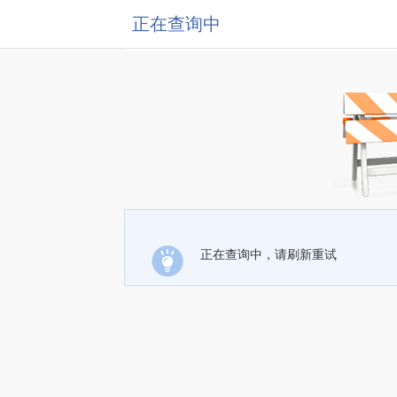
正在查询中
正在查询中，请刷新重试