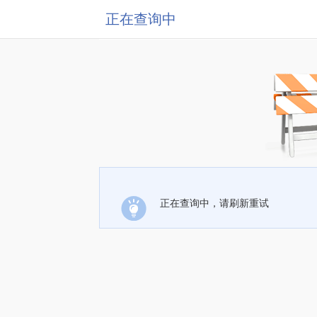
正在查询中
正在查询中，请刷新重试