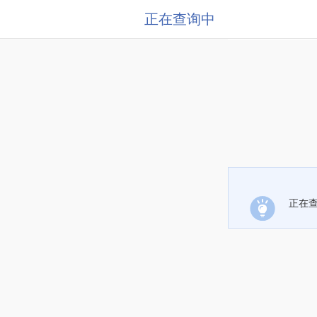
正在查询中
正在